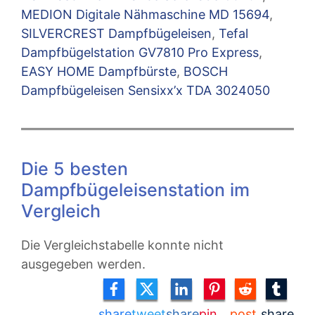
MEDION Digitale Nähmaschine MD 15694
,
SILVERCREST Dampfbügeleisen
,
Tefal
Dampfbügelstation GV7810 Pro Express
,
EASY HOME Dampfbürste
,
BOSCH
Dampfbügeleisen Sensixx’x TDA 3024050
Die 5 besten
Dampfbügeleisenstation im
Vergleich
Die Vergleichstabelle konnte nicht
ausgegeben werden.
share
tweet
share
pin
post
share