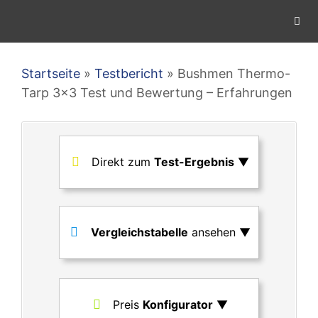
Zum
Inhalt
springen
Men
Startseite
»
Testbericht
»
Bushmen Thermo-
Tarp 3×3 Test und Bewertung – Erfahrungen
Direkt zum
Test-Ergebnis
▼
Vergleichstabelle
ansehen ▼
Preis
Konfigurator
▼