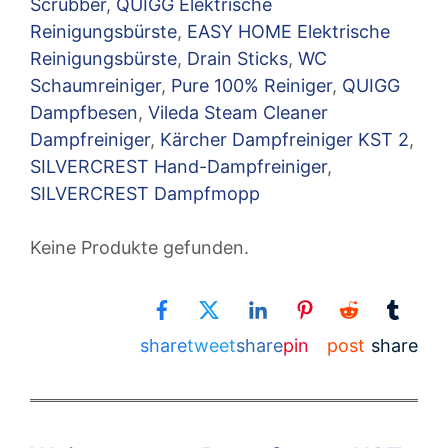
Scrubber
,
QUIGG Elektrische
Reinigungsbürste
,
EASY HOME Elektrische
Reinigungsbürste
,
Drain Sticks
,
WC
Schaumreiniger
,
Pure 100% Reiniger
,
QUIGG
Dampfbesen
,
Vileda Steam Cleaner
Dampfreiniger
,
Kärcher Dampfreiniger KST 2
,
SILVERCREST Hand-Dampfreiniger
,
SILVERCREST Dampfmopp
Keine Produkte gefunden.
share
tweet
share
pin
post
share