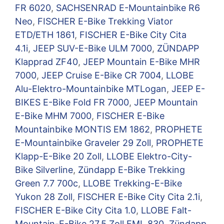
FR 6020
,
SACHSENRAD E-Mountainbike R6
Neo
,
FISCHER E-Bike Trekking Viator
ETD/ETH 1861
,
FISCHER E-Bike City Cita
4.1i
,
JEEP SUV-E-Bike ULM 7000
,
ZÜNDAPP
Klapprad ZF40
,
JEEP Mountain E-Bike MHR
7000
,
JEEP Cruise E-Bike CR 7004
,
LLOBE
Alu-Elektro-Mountainbike MTLogan
,
JEEP E-
BIKES E-Bike Fold FR 7000
,
JEEP Mountain
E-Bike MHM 7000
,
FISCHER E-Bike
Mountainbike MONTIS EM 1862
,
PROPHETE
E-Mountainbike Graveler 29 Zoll
,
PROPHETE
Klapp-E-Bike 20 Zoll
,
LLOBE Elektro-City-
Bike Silverline
,
Zündapp E-Bike Trekking
Green 7.7 700c
,
LLOBE Trekking-E-Bike
Yukon 28 Zoll
,
FISCHER E-Bike City Cita 2.1i
,
FISCHER E-Bike City Cita 1.0
,
LLOBE Falt-
Mountain-E-Bike 27,5 Zoll FML 830
,
Zündapp